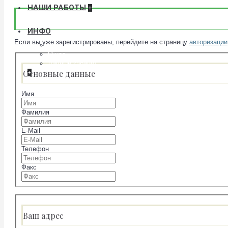
НАШИ РАБОТЫ
+
ИНФО
Если вы уже зарегистрированы, перейдите на страницу
авторизации
Условия соглашения
О нас
Личный кабинет
Основные данные
+
Имя
Фамилия
E-Mail
Телефон
Факс
Ваш адрес