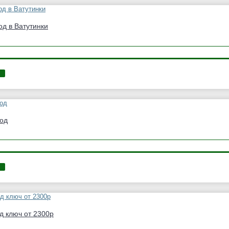
од в Ватутинки
род
д ключ от 2300р