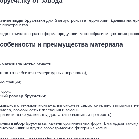
брусчатку от завода
личные
виды брусчатки
для благоустройства территории. Данный матер
я пространства.
воде отличается разно форма продукции, многообразием цветовых реше
особенности и преимущества материала
 материала можно отнести:
(плитка не боится температурных перепадов);
нию трещин;
 срок;
жный
размер брусчатки;
;
омившись с техникой монтажа, вы сможете самостоятельно выполнить не
риала, возможность извлечения и замены;
ериалом легко ухаживать, достаточно вымыть и протереть).
ширный
выбор брусчатки,
камень оригинальных форм. Благодаря такому
ямоугольники и другие геометрические фигуры из камня.
ая: цена, способы изготовления