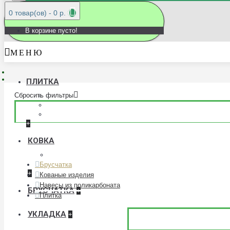
0 товар(ов) - 0 р.
В корзине пусто!
М Е Н Ю
ПЛИТКА
Сбросить фильтры
300x300
400x400
500x500
+
КОВКА
Кованые балконы
Кованые ворота
Брусчатка
+
Кованые изделия
Навесы из поликарбоната
БРУСЧАТКА
+
Плитка
УКЛАДКА
+