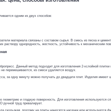
ливается одним из двух способов:
затели материала связаны с составом сырья. В смесь из песка и цемен
их раствору однородность, жесткость, устойчивость к механическим по
нная
бропресс. Данный метод подходит для изготовления 2-хслойной плитки 
 не перемешиваются, из смеси удаляется воздух.
сса, за одну минуту можно получать до двадцати плит. Изделия имеют 
ю геометрию и гладкую поверхность. Для изготовления используются 
НО ручной труд превалирует.
ла скользкая, поэтому на плиты наносятся насечки или используется ф