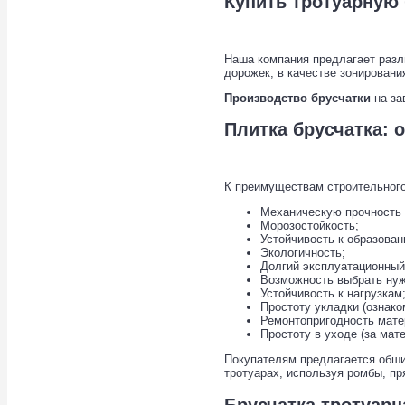
Купить тротуарную 
Наша компания предлагает раз
дорожек, в качестве зонировани
Производство брусчатки
на за
Плитка брусчатка: 
К преимуществам строительного
Механическую прочность 
Морозостойкость;
Устойчивость к образова
Экологичность;
Долгий эксплуатационный
Возможность выбрать ну
Устойчивость к нагрузкам
Простоту укладки (ознак
Ремонтопригодность мате
Простоту в уходе (за мат
Покупателям предлагается об
тротуарах, используя ромбы, пр
Брусчатка тротуарн