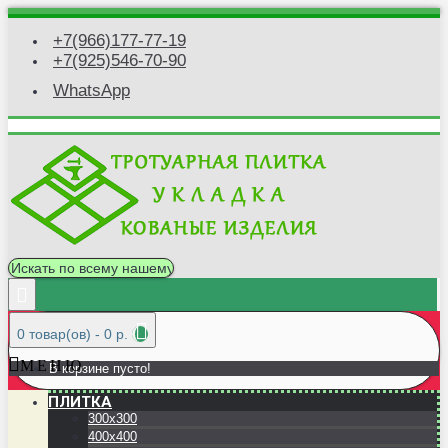
+7(966)177-77-19
+7(925)546-70-90
WhatsApp
0 товар(ов) - 0 р.
М Е Н Ю
В корзине пусто!
ПЛИТКА
300x300
400x400