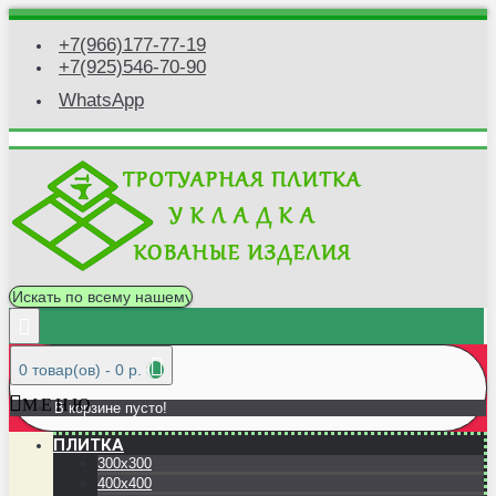
+7(966)177-77-19
+7(925)546-70-90
WhatsApp
0 товар(ов) - 0 р.
М Е Н Ю
В корзине пусто!
ПЛИТКА
300x300
400x400