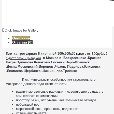
Click Image for Gallery
Описание
Отзывы (0)
купить от 390руб/м2
Плитка тротуарная 8 кирпичей 300х300х30
с доставкой и укладкой
в Москве
в Воскресенске .Красная
Пахре.Одинцове.Конаково.Сосенки.Наро-Фоминск
.Десна.Московский.Воронов .Чехов. Подольск.Климовск
.Яковлева.Щербинка.Шишкин лес.Троицке
К отличительным особенностям строительного
материала данного вида стоит отнести:
различные цветовые вариации, позволяющие создавать
замысловатые композиции;
простоту резки, что уменьшает количество отходов;
небольшой вес;
морозостойкость, прочность, надежность;
устойчивость цвета;