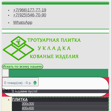
+7(966)177-77-19
+7(925)546-70-90
WhatsApp
0 товар(ов) - 0 р.
М Е Н Ю
В корзине пусто!
ПЛИТКА
300x300
400x400