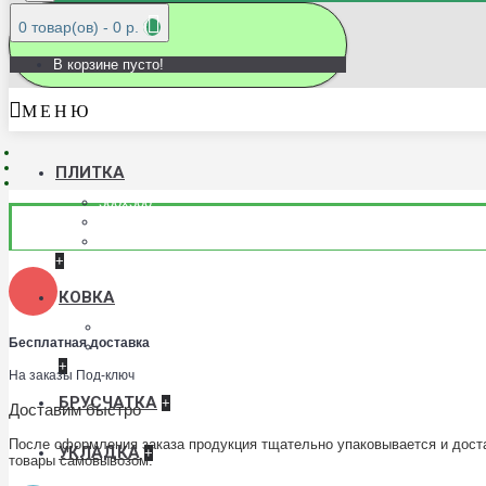
0 товар(ов) - 0 р.
В корзине пусто!
М Е Н Ю
ПЛИТКА
300x300
400x400
500x500
+
КОВКА
Кованые балконы
Бесплатная доставка
Кованые ворота
+
На заказы Под-ключ
БРУСЧАТКА
+
Доставим быстро
После оформления заказа продукция тщательно упаковывается и доста
УКЛАДКА
+
товары самовывозом.