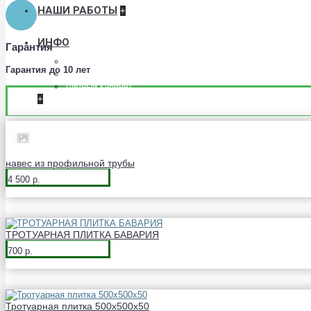
НАШИ РАБОТЫ
+
ИНФО
Гарантия
Условия соглашения
Гарантия до 10 лет
О нас
Личный кабинет
+
навес из профильной трубы
4 500 р.
ТРОТУАРНАЯ ПЛИТКА БАВАРИЯ
700 р.
Тротуарная плитка 500х500х50