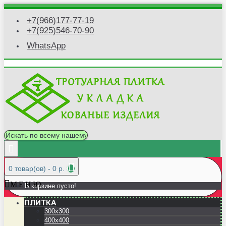
+7(966)177-77-19
+7(925)546-70-90
WhatsApp
0 товар(ов) - 0 р.
М Е Н Ю
В корзине пусто!
ПЛИТКА
300x300
400x400