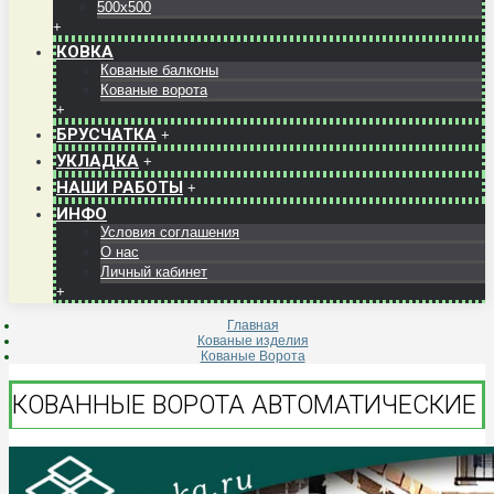
500x500
+
КОВКА
Кованые балконы
Кованые ворота
+
БРУСЧАТКА
+
УКЛАДКА
+
НАШИ РАБОТЫ
+
ИНФО
Условия соглашения
О нас
Личный кабинет
+
Главная
Кованые изделия
Кованые Ворота
КОВАННЫЕ ВОРОТА АВТОМАТИЧЕСКИЕ