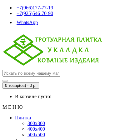
+7(966)177-77-19
+7(925)546-70-90
WhatsApp
0 товар(ов) - 0 р.
В корзине пусто!
М Е Н Ю
Плитка
300x300
400x400
500x500